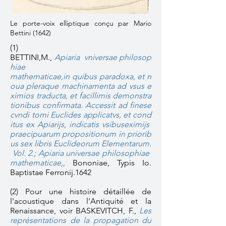
Le porte-voix elliptique conçu par Mario
Bettini (1642)
(1)
BETTINI,M.,
Apiaria
vniversae
philosop
hiae
mathematicae
,in
quibus
paradoxa
,
et
n
oua
pleraque
machinamenta
ad
vsus
e
ximios
traducta
,
et
facillimis
demonstra
tionibus
confirmata
.
Accessit
ad
finese
cvndi
tomi
Euclides
applicatvs
,
et
cond
itus
ex
Apiarijs
,
indicatis
vsibus
eximijs
praecipuarum
propositionum
in
priorib
us
sex
libris
Euclideorum
Elementarum
.
Vol
.
2.
;
Apiaria
universae
philosophiae
mathematicae
,,
Bononiae
,
Typis
Io.
Baptistae
Ferronij
.1642
(2) Pour une histoire détaillée de
l'acoustique dans l'Antiquité et la
Renaissance, voir BASKEVITCH, F.,
Les
représentations de la propagation du