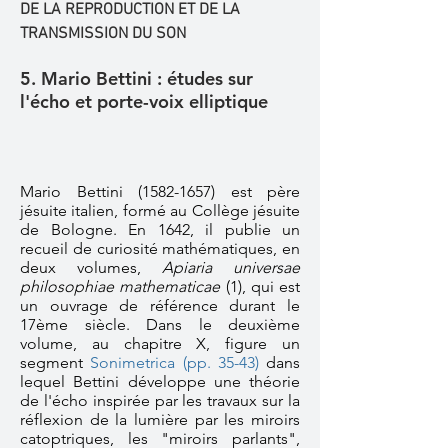
DE LA REPRODUCTION ET DE LA
TRANSMISSION DU SON
5. Mario Bettini : études sur
l'écho et porte-voix elliptique
Mario Bettini
(1582-1657)
est père
jésuite italien, formé au Collège jésuite
de Bologne. En 1642, il publie un
recueil de curiosité mathématiques, en
deux volumes,
Apiaria universae
philosophiae mathematicae
(1),
qui est
un ouvrage de référence durant le
17ème siècle. Dans le deuxième
volume, au chapitre X, figure un
segment
Sonimetrica (pp. 35-43)
dans
lequel Bettini développe une théorie
de l'écho inspirée par les travaux sur la
réflexion de la lumière par les miroirs
catoptriques, les "miroirs parlants",