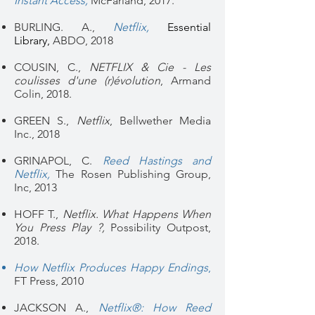
Instant Access
,
McFarland, 2017.
BURLING. A.,
Netflix
,
Essential
Library,
ABDO, 2018
COUSIN, C.,
NETFLIX & Cie - Les
coulisses d'une (r)évolution
, Armand
Colin, 2018.
GREEN S.,
Netflix
, Bellwether Media
Inc., 2018
GRINAPOL, C.
Reed Hastings and
Netflix
,
The Rosen Publishing Group,
Inc, 2013
HOFF T.,
Netflix. What Happens When
You Press Play ?,
Possibility Outpost,
2018.
How Netflix Produces Happy Endings
,
FT Press, 2010
JACKSON A.,
Netflix®: How Reed