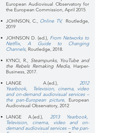
European Audiovisual Observatory for
the European Commission, April 2015
JOHNSON, C.,
Online TV,
Routledge,
2019
JOHNSON D. (ed.),
From Networks to
Netflix, A Guide to Changing
Channels
, Routledge, 2018.
KYNCI, R.,
Steampunks, YouTube and
the Rebels Remaking Media
, Harper-
Business, 2017.
LANGE A.(ed.),
2012
Yearbook,
T
elevision, cinema, video
and on-demand audiovisual services –
the pan-European picture,
European
Audiovisual Observatory, 2012
LANGE A.(ed.),
2013 Yearbook,
Television, cinema, video and on-
demand audiovisual services – the pan-