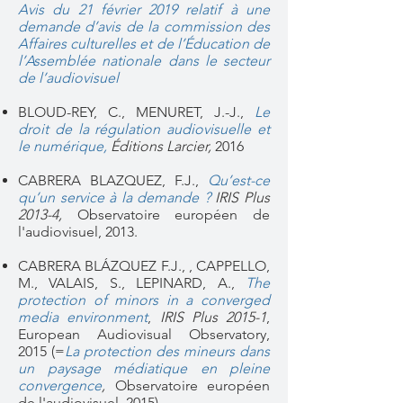
Avis du 21 février 2019 relatif à une
demande d’avis de la commission des
Affaires culturelles et de l’Éducation de
l’Assemblée nationale dans le secteur
de l’audiovisuel
BLOUD-REY, C., MENURET, J.-J.,
Le
droit de la régulation audiovisuelle et
le numérique
,
Éditions Larcier,
2016
CABRERA BLAZQUEZ, F.J.,
Qu’est-ce
qu’un service à la demande ?
IRIS Plus
2013-4,
Observatoire européen de
l'audiovisuel, 2013.
CABRERA BLÁZQUEZ F.J., , CAPPELLO,
M., VALAIS, S., LEPINARD, A.,
The
protection of minors in a converged
media environment
,
IRIS Plus 2015-1
,
European Audiovisual Observatory,
2015 (=
La protection des mineurs dans
un paysage médiatique en pleine
convergence
,
Observatoire européen
de l'audiovisuel, 2015).