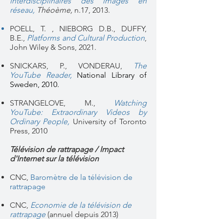
interdisciplinaires des images en
réseau,
Théoème,
n.17, 2013.
POELL, T. , NIEBORG D.B., DUFFY,
B.E.,
Platforms and Cultural Production
,
John Wiley & Sons, 2021.
SNICKARS, P., VONDERAU,
The
YouTube Reader,
National Library of
Sweden, 2010.
STRANGELOVE, M.,
Watching
YouTube: Extraordinary Videos by
Ordinary People
,
University of Toronto
Press, 2010
Télévision de rattrapage / Impact
d'Internet sur la télévision
CNC,
Baromètre de la télévision de
rattrapage
CNC,
Economie de la télévision de
rattrapage
(annuel depuis 2013)