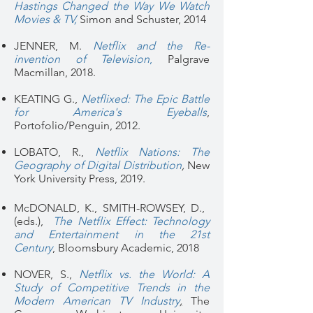
Hastings Changed the Way We Watch
Movies & TV,
Simon and Schuster, 2014
JENNER, M.
Netflix and the Re-
invention of Television
,
Palgrave
Macmillan, 2018.
KEATING G.,
Netflixed: The Epic Battle
for America's Eyeballs
,
Portofolio/Penguin, 2012.
LOBATO, R.,
Netflix Nations: The
Geography of Digital Distribution
,
New
York University Press, 2019.
McDONALD, K., SMITH-ROWSEY, D., ​
(eds.),
The Netflix Effect: Technology
and Entertainment in the 21st
Century
,
Bloomsbury Academic, 2018
NOVER, S.,
Netflix vs. the World: A
Study of Competitive Trends in the
Modern American TV Industry
,
The