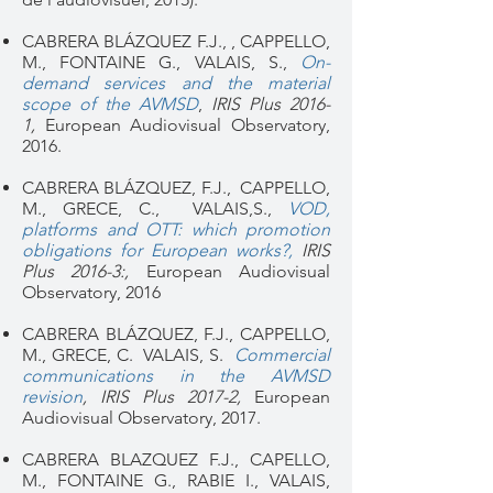
CABRERA BLÁZQUEZ F.J., , CAPPELLO,
M., FONTAINE G., VALAIS, S.,
On-
demand services and the material
scope of the AVMSD
,
IRIS Plus 2016-
1
,
European Audiovisual Observatory,
2016.
CABRERA BLÁZQUEZ, F.J., CAPPELLO,
M., GRECE, C., VALAIS,S.,
VOD,
platforms and OTT: which promotion
obligations for European works?,
IRIS
Plus 2016-3:,
European Audiovisual
Observatory, 2016
CABRERA BLÁZQUEZ, F.J.,
CAPPELLO,
M.,
GRECE, C.
VALAIS, S.
Commercial
communications in the AVMSD
revision
, IRIS Plus 2017-2,
European
Audiovisual Observatory, 2017.
CABRERA BLAZQUEZ F.J., CAPELLO,
M., FONTAINE G., RABIE I., VALAIS,