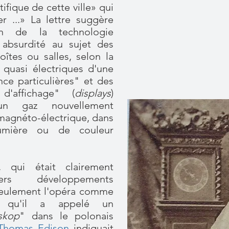
ifique de cette ville» qui
er ...» La lettre suggère
on de la technologie
absurdité au sujet des
îtes ou salles, selon la
s quasi électriques d'une
nce particulières" et des
'affichage" (
displays
)
un gaz nouvellement
 magnéto-électrique, dans
lumière ou de couleur
, qui était clairement
rs développements
seulement l'opéra comme
e qu'il a appelé un
oskop
" dans le polonais
Thomas Edison
indiquait