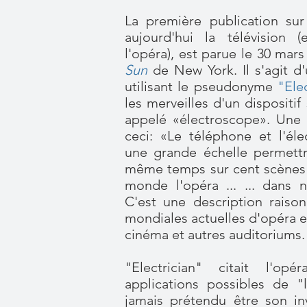
La première publication su
aujourd'hui la télévision (
l'opéra), est parue le 30 mar
Sun
de New York. Il s'agit d
utilisant le pseudonyme
"Ele
les merveilles d'un dispositif
appelé «électroscope». Une p
ceci: «Le téléphone et l'él
une grande échelle permettr
même temps sur cent scènes 
monde l'opéra ... ... dans n
C'est une description raiso
mondiales actuelles d'opéra en
cinéma et autres auditoriums.
"Electrician" citait l'o
applications possibles de "l
jamais prétendu être son inv