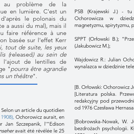
ué au problème de la
que en lumière. C'est un
PSB (Krajewski J.) - t
 d'après le polonais du
Ochorowicza w dziedzi
e a aussi du mal), mais il
magnetyzmu, spirytyzmu, p
u faire référence à une
SPPT (Orłowski B.); "Prz
ion basée sur l'effet Kerr
(Jakubowicz M.);
i, tout de suite, les yeux
is (
released
) au sein de
Wajdowicz R.: Julian Ocho
 l'ajout de lentilles de
wynalazca w dziedzinie tel
ge "
pourra être agrandie
s un théâtre
".
[B. Orłowski: Ochorowicz Ju
[Literatura polska. Prze
redakcyjny pod przewodni
od 1976 Czesława Hernasa
elon un article du quotidien
l 1908)
,
Ochorowicz aurait, en
[Bobrowska-Nowak, W. J
r Jan Szczepanik, l'"Edison
bezdrożach psychologii. Kwa
nseher
avait été révélée le 25