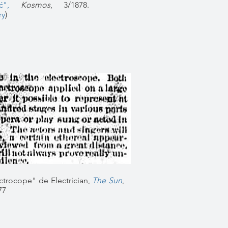
ć"
,
Kosmos
, 3/1878.
ry
)
lectrocope" de Electrician,
The Sun
,
77