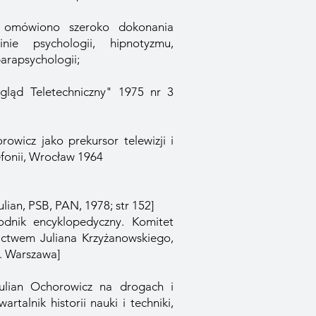
u omówiono szeroko dokonania
nie psychologii, hipnotyzmu,
arapsychologii;
egląd Teletechniczny" 1975 nr 3
rowicz jako prekursor telewizji i
efonii, Wrocław 1964
lian, PSB, PAN, 1978; str 152]
wodnik encyklopedyczny. Komitet
ctwem Juliana Krzyżanowskiego,
. Warszawa]
ulian Ochorowicz na drogach i
rtalnik historii nauki i techniki,