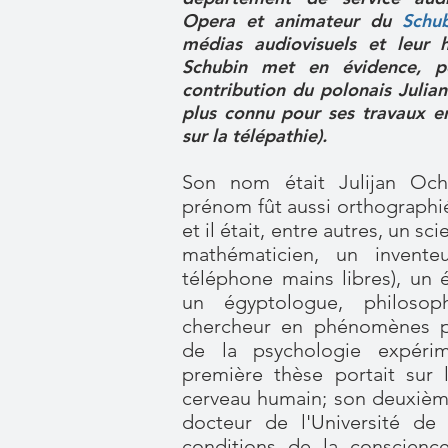
Opera et animateur du
Schu
médias audiovisuels et leur h
Schubin met en évidence, po
contribution du polonais Juli
plus connu pour ses travaux 
sur la télépathie).
Son nom était Julijan Och
prénom fût aussi orthographi
et il était, entre autres, un sc
mathématicien, un invente
téléphone mains libres), un 
un égyptologue, philosoph
chercheur en phénomènes p
de la psychologie expérim
première thèse portait sur l
cerveau humain; son deuxième,
docteur de l'Université de 
conditions de la conscience