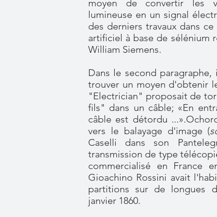
moyen de convertir les var
lumineuse en un signal élect
des derniers travaux dans ce
artificiel à base de séléniu
William Siemens.
Dans le second paragraphe, il
trouver un moyen d'obtenir le
"Electrician" proposait de tor
fils" dans un câble; «En entr
câble est détordu ...».Ochor
vers le balayage d'image (
s
Caselli dans son Pantele
transmission de type télécopi
commercialisé en France e
Gioachino Rossini avait l'ha
partitions sur de longues d
janvier 1860.