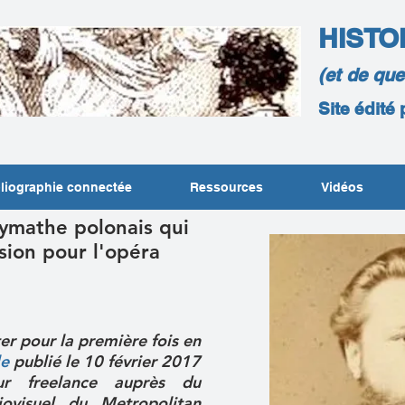
HISTO
(et de qu
Site édité
liographie connectée
Ressources
Vidéos
lymathe polonais qui
sion pour l'opéra
er pour la première fois en
le
publié le 10 février 2017
ur freelance auprès du
ovisuel du Metropolitan