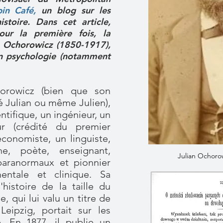
bin Café
,
un blog sur les
istoire. Dans cet article,
ur la première fois, la
an Ochorowicz (1850-1917),
en psychologie (notamment
orowicz (bien que son
é Julian ou même Julien),
ientifique, un ingénieur, un
ur (crédité du premier
économiste, un linguiste,
e, poète, enseignant,
Julian Ochorow
aranormaux et pionnier
entale et clinique. Sa
'histoire de la taille du
 qui lui valu un titre de
Leipzig, portait sur les
. En 1877, il publie un