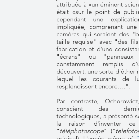
attribuée à «un éminent scient
était «sur le point de publi
cependant une explicati
impliquée, comprenant une 
caméras qui seraient des "bo
taille requise" avec "des fil
fabrication et d'une consista
"écrans" ou "panneaux d
constamment remplis d'
découvert, une sorte d'éther
lequel les courants de 
resplendissent encore….".
Par contraste, Ochorowicz
conscient des dernie
technologiques, a présenté 
la raison d'inventer c
"
téléphotoscope
" ("
telefot
original). L'année même où