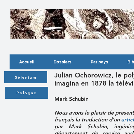
Accueil
Dossiers
Par pays
Bib
Julian Ochorowicz, le po
Sélenium
imagina en 1878 la télévi
Pologne
Mark Schubin
Nous avons le plaisir de présent
français la traduction d'un
artic
par Mark Schubin, ingénie
département de service audi