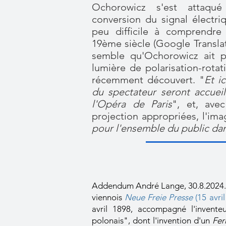
Ochorowicz s'est attaq
conversion du signal électri
peu difficile à comprendre
19ème siècle (Google Translat
semble qu'Ochorowicz ait p
lumière de polarisation-rotat
récemment découvert. "
Et ic
du spectateur seront accueill
l'Opéra de Paris
", et, avec
projection appropriées, l'ima
pour l'ensemble du public dan
Addendum André Lange, 30.8.2024. S
viennois
Neue Freie Presse
(15 avri
avril 1898, accompagné l'inventeu
polonais", dont l'invention d'un
Fer