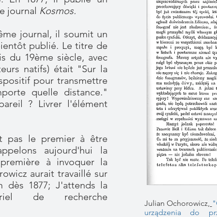
le journal
Kosmos.
ême journal, il soumit un
bientôt publié. Le titre de
ais du 19ème siècle, avec
urs natifs) était "Sur la
spositif pour transmettre
porte quelle distance."
pareil ? Livrer l'élément
it pas le premier à être
pelons aujourd'hui la
première à invoquer la
owicz aurait travaillé sur
on dès 1877; J'attends la
ériel de recherche
Julian Ochorowicz,
"
urządzenia do pr