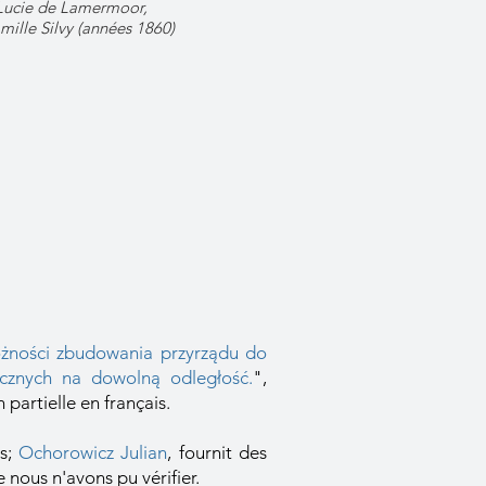
 Lucie de Lamermoor,
ille Silvy (années 1860)
ności zbudowania przyrządu do
ycznych na dowolną odległość.
"
,
partielle en français.
s;
Ochorowicz Julian
, fournit des
 nous n'avons pu vérifier.