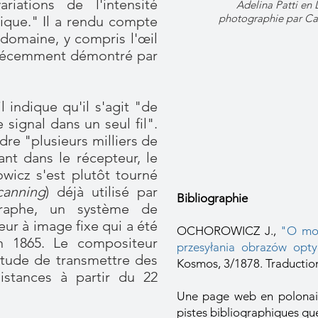
iations de l'intensité
Adelina Patti en
photographie par Cam
rique." Il a rendu compte
 domaine, y compris l'œil
m récemment démontré par
 indique qu'il s'agit "de
 signal dans un seul fil".
dre "plusieurs milliers de
ant dans le récepteur, le
owicz s'est plutôt tourné
canning
) déjà utilisé par
Bibliographie
graphe, un système de
eur à image fixe qui a été
OCHOROWICZ J.,
"O moż
n 1865. Le compositeur
przesyłania obrazów opt
bitude de transmettre des
Kosmos, 3/1878. Traduction 
istances à partir du 22
Une page web en polonai
pistes bibliographiques que