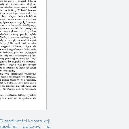
O możliwości konstrukcji
zesyłania obrazów na