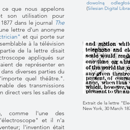
dowolną odległoś
r ce que nous appelons
(
Silesian Digital Libra
et son utilisation pour
s 1877 dans le journal
The
'une lettre d'un anonyme
ctrician"
et qui porte sur
 semblable à la télévision
artie de la lettre disait
ectroscope appliqués sur
aient de représenter en
dans diverses parties du
'importe quel théâtre.".
nnable des transmissions
 direct vers les salles de
Extrait de la lettre "E
New York, 30 March 18
péra, comme l'une des
'électroscope" et il n'a
enteur; l'invention était