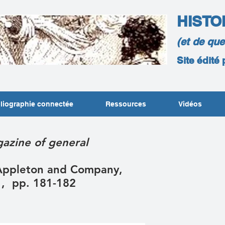
HISTO
(et de qu
Site édité
liographie connectée
Ressources
Vidéos
gazine of general
 Appleton and Company,
1, pp. 181-182