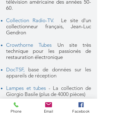
télévision américaine des années 50-
60.
Collection Radio-TV.
Le site d'un
collectionneur français, Jean-Luc
Gendron
Crowthorne Tubes
Un site très
technique pour les passionés de
restauration électronique
DocTSF,
base de données sur les
appareils de réception
Lampes et tubes
- La collection de
Giorgio Basile (plus de 4000 pièces)
Musée audiovisuel Joel Helson -
-
Phone
Email
Facebook
1300 pièces de collection sur 22
rayons, dont une vingtaine n'est
visible nulle part en France !