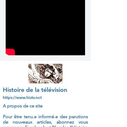
Histoire de la télévision
https://www.histv.net
A propos de ce site
Pour être tenu.e informé.e des parutions
de nouveaux articles, abonnez vous