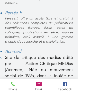
papier ».
Persée.fr
Persee.fr offre un accès libre et gratuit à
des collections complètes de publications
scientifiques (revues, livres, actes de
colloques, publications en série, sources
primaires, etc.) associé à une gamme
d'outils de recherche et d'exploitation.
Acrimed
Site de critique des médias​ édité
par Action-CRItique-MEDias
[Acrimed]. Née du mouvement
social de 1995, dans la foulée de
l’Appel à la solidarité avec les
grévistes, cette association, pour
Phone
Email
Facebook
remplir les fonctions d’un
observatoire des médias s’est
constituée, depuis sa création en