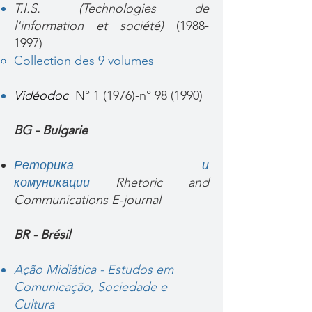
T.I.S. (Technologies de
l'information et société)
(1988-
1997)
Collection des 9 volumes ​
Vidéodoc
N° 1 (1976)-n° 98 (1990)​
BG - Bulgarie
Реторика и
комуникации
Rhetoric and
Communications E-journal
BR - Brésil
Ação Midiática - Estudos em
Comunicação, Sociedade e
Cultura