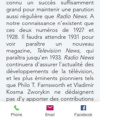
connu un succès suffisamment
grand pour maintenir une parution
aussi régulière que
Radio News.
A
notre connaissance n'existent que
ces deux numéros de 1927 et
1928. Il faudra attendre 1931 pour
voir paraître un nouveau
magazine,
Television News,
qui
paraîtra jusqu'en 1933.
Radio News
continuera d'assurer l'actualité des
développements de la télévision,
et les plus éminents pionniers tels
que Philo T. Farnsworth et Vladimir
Kosma Zworykin ne dédaignent
pas d'y apporter des contributions
pour présenter leurs travaux. Le
frère d'Hugo, Sydney, est quant à
Phone
Email
Facebook
lui
editor
du
Radio Listener's
Guide and Call Book,
qui fournit
les listes des stations émettrices