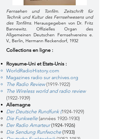
Fernsehen und Tonfilm. Zeitschrift für
Technik und Kultur des Fernsehwesens und
des Tonfilms.
Herausgegeben von Dr. Fritz
Bannewitz. Offizielles Organ des
Allgemeinen Deutschen Fernsehvereins e.
V., Berlin, Hermann Reckendorf, 1932
Collections en ligne :
Royaume-Uni et Etats-Unis :
WorldRadioHistory.com
Magazines radio sur archives.org
The Radio Review
(1919-1922)
The Wireless world and radio review
(1922-1939)
Allemagne
Der Deutsche Rundfunk
(
1924-1929)
Die Funkwelle
(années
1920-1930)
Der Radio Amarteur
(1924-1926)
Die Sendung Runfwoche
(1933)
Deutsche Funktecknik
(1952-1953)