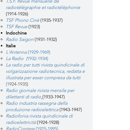
T.S.F. Revue mensuelle de
radiotélégraphie et radiotéléphonie
(1914-1926)
TSF Phono Ciné
(1935-1937)
TSF Revue
(1923)
Indochine
Radio Saigon
(1931-1932)
Italie
L'Antenna
(1929-1969)
La ​Radio (
1932-1934)
La radio per tutti rivista quindicinale di
volgarizzazione radiotecnica, redatta e
illustrata per esser compresa da tutti
(
1924-1935)
Radio giornale rivista mensile per
dilettanti di radio
(1933-1947)
Radio industria rassegna della
produzione radioelettrica
(1943-1947)
Radiofonia rivista quindicinale di
radioelettricità
(1924-1928)
RadioCorriere
(1925-1995)