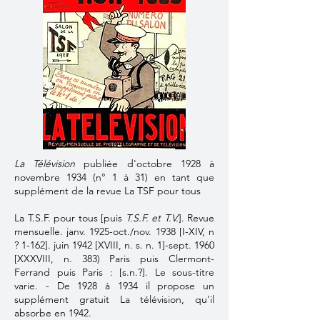
La Télévision
publiée d'octobre 1928 à
novembre 1934 (n° 1 à 31) en tant que
supplément de la revue
La TSF pour tous
La T.S.F. pour tous [puis
T.S.F. et T.V.
]. Revue
mensuelle. janv. 1925-oct./nov. 1938 [I-XIV, n
? 1-162]. juin 1942 [XVIII, n. s. n. 1]-sept. 1960
[XXXVIII, n. 383) Paris puis Clermont-
Ferrand puis Paris : [s.n.?]. Le sous-titre
varie. - De 1928 à 1934 il propose un
supplément gratuit La télévision, qu'il
absorbe en 1942.