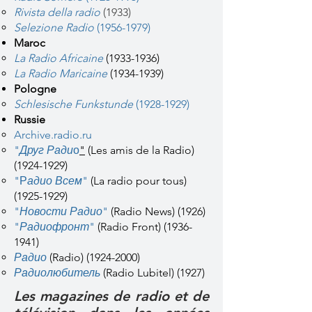
Rivista della radio
(1933)
Selezione Radio
(1956-1979)
Maroc
La Radio Africaine
(1933-1936)
La Radio Maricaine
(1934-1939)
Pologne
Schlesische Funkstunde
(1928-1929)
Russie
Archive.radio.ru
"
Друг Ради
о
"
(Les amis de la Radio)​
(1924-1929)
"
Р
адио Всем
"
(La radio pour tous)
(1925-1929)
"
Новости Радио
"
(Radio News) (1926)
"
Радиофронт
"
(Radio Front)
(1936-
1941)
Радио
(Radio)
(1924-2000)
Радиолюбитель
(Radio Lubitel) (1927)
Les magazines de radio et de