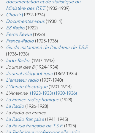
documentation et de statistique du
Ministère des P.T.T.
(1932-1939)
Choisir
(
1932-1934)
Documentez-vous
(1930- ?)
EZ Radio
(1922)
Ferrix Revue
(1926)
France-Radio
(1925-1936)
Guide instantané de l'auditeur de T.S.F.
(1936-1938)
Indo-Radio
(1937-1943)
Journal des 8
(1924-1934)
Journal télégraphique
(1869-1935)
L'amateur radio
(1937-1940)
L'Année électrtique
(1901-1914)
L'Antenne
(1923-1933)
(1930-1936)
La France radiophonique
(1928)
La Radio
(1926-1928)
La Radio en France
La Radio française
(1941-1945)
La Revue française de T.S.F.
(1925)
La Technique professionnelle radio