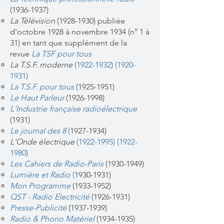
(1936-1937)
La Télévision
(1928-1930)
publiée
d'octobre 1928 à novembre 1934 (n° 1 à
31) en tant que supplément de la
revue
La TSF pour tous
La T.S.F. moderne
(1922-1932
)
(1920-
1931)
La T.S.F. pour tous
(1925-1951)
Le Haut Parleur
(1926-1998)
L'Industrie française radioélectrique
(1931)
L
e journal des 8
(
1927-1934)
L'Onde électrique
(1922-1995)
(1922-
1980)
Les Cahiers de Radio-Paris
(1930-1949)
Lumière et Radio
(
1930-1931)
Mon Programme
(1933-1952)
QST - Radio Electricité
(1926-1931)
Presse-Publicité
(1937-1939)
Radio & Phono Matériel
(1934-1935)