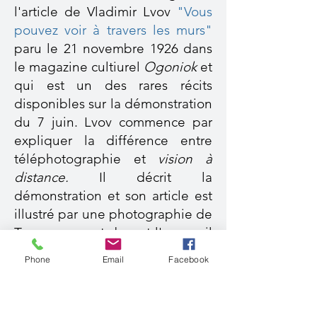
l'article de Vladimir Lvov
"
Vous
pouvez voir à travers les murs"
paru le 21 novembre 1926 dans
le magazine cultiurel
Ogoniok
et
qui est un des rares récits
disponibles sur la démonstration
du 7 juin. Lvov commence par
expliquer la différence entre
téléphotographie et
vision à
distance.
Il décrit la
démonstration et son article est
illustré par une photographie de
Termen posant devant l'appareil
émetteur, la main devant un
Phone
Email
Facebook
fond blanc. Cette main est
probablement la même que
celle qui apparaît à l'écran dont