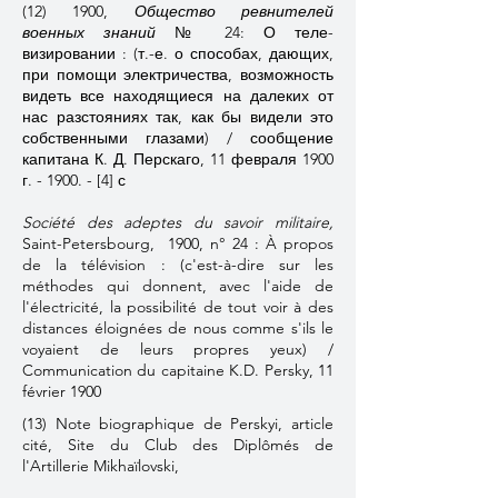
(12) 1900,
Общество ревнителей
военных знаний
№ 24: О теле-
визировании : (т.-е. о способах, дающих,
при помощи электричества, возможность
видеть все находящиеся на далеких от
нас разстояниях так, как бы видели это
собственными глазами) / сообщение
капитана К. Д. Перскаго, 11 февраля 1900
г. - 1900. - [4] с
Société des adeptes du savoir militaire,
Saint-Petersbourg, 1900, n° 24 : À propos
de la télévision : (c'est-à-dire sur les
méthodes qui donnent, avec l'aide de
l'électricité, la possibilité de tout voir à des
distances éloignées de nous comme s'ils le
voyaient de leurs propres yeux) /
Communication du capitaine K.D. Persky, 11
février 1900
(13) Note biographique de Perskyi, article
cité, Site du Club des Diplômés de
l'Artillerie Mikhaïlovski,