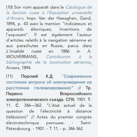
(10) Son nom apparaît dans le
Catalogue de
la Section russe à l'Exposition universelle
d'Anvers
,
Impr. Van der Haeaghen, Gand,
1894, p. 43 avec la mention "Indicateurs et
appareils élecriques; Inventions de
l'exposant". Il est également l'auteur
d'articles relatifs à la navigation aérienne et
aux parachutes en Russie, parus dans
L'invalide russe
en 1886 in A.
WOUVERMANS,
Contribution à la
bibliographie de la locomotion aérienne
,
Anvers, 1894.
(11)
Перский К.Д.
"Современное
состояние вопроса об электровидении на
расстоянии (телевизирование)
" // Тр.
Первого Всероссийского
электротехнического съезда. СПб.
1901. Т.
11. С. 346—362. "L'état actuel de la
question de l'électricité à distance
(télévision)" // Actes du premier congrès
électrotechnique panrusse. - Saint-
Pétersbourg. - 1901. - T. 11. - p. 346-362.