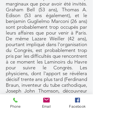
marginaux que pour avoir été invités.
Graham Bell (53 ans), Thomas A.
Edison (53 ans également), et le
benjamin Guglielmo Marconi (26 ans)
sont probablement trop occupés par
leurs affaires que pour venir à Paris.
De même Lazare Weiller (42 ans),
pourtant impliqué dans l'organisation
du Congrès, est probablement trop
pris par les difficultés que rencontrent
à ce moment les Laminoirs du Havre
pour suivre le Congrès. Les
physiciens, dont l'apport se révélera
décisif trente ans plus tard (Ferdinand
Braun, inventeur du tube cathodique,
Joseph John Thomson, découvreur
de l'électron) ne sont pas là non plus.
Parmi les jeunes inventeurs, aucun de
Phone
Email
Facebook
ceux cités par Perskyi ne sont
présents.
Paul Nipkow
est sorti du
domaine de la recherche depuis 1885
et retenu par ses activités