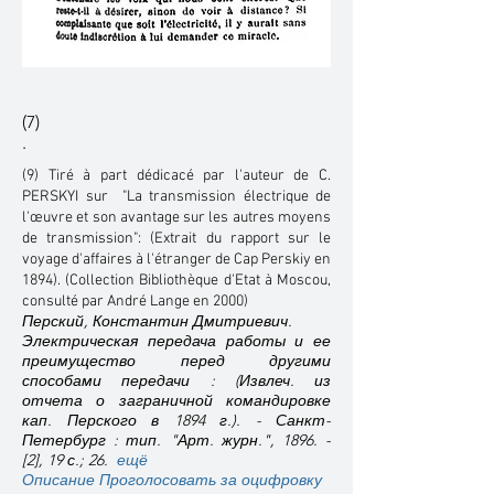
(7)
.
(9) Tiré à part dédicacé par l'auteur de C.
PERSKYI sur "La transmission électrique de
l'œuvre et son avantage sur les autres moyens
de transmission": (Extrait du rapport sur le
voyage d'affaires à l'étranger de Cap Perskiy en
1894). (Collection Bibliothèque d'Etat à Moscou,
consulté par André Lange en 2000)
Перский, Константин Дмитриевич.
Электрическая передача работы и ее
преимущество перед другими
способами передачи : (Извлеч. из
отчета о заграничной командировке
кап. Перского в 1894 г.). - Санкт-
Петербург : тип. "Арт. журн.", 1896. -
[2], 19 с.; 26.
ещё
Описание
Проголосовать за оцифровку