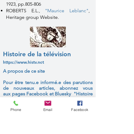
1923, pp.805-806
ROBERTS E.L.,
"Maurice Leblanc"
,
Heritage group Website.
Histoire de la télévision
https://www.histv.net
A propos de ce site
Pour être tenu.e informé.e des parutions
de nouveaux articles, abonnez vous
aux
pages Facebook et Bluesky "Histoire
de la télévision"
Phone
Email
Facebook
©
1999-2026
by André Lange.
Contact :
histv.net@gmail.com