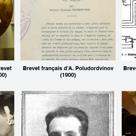
revet
Brevet français d'A. Poludordvinov
Breve
00)
(1900)