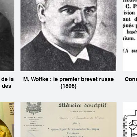
 de la
M. Wolfke : le premier brevet russe
Cons
n des
(1898)