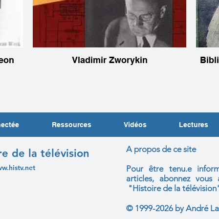
Leon
Vladimir Zworykin
Bibl
nectée
Ressources
Vidéos
Lectures
A propos de ce site
re de la télévision
ww.histv.net
Pour être tenu.e infor
articles, abonnez vou
"Histoire de la télévision
© 1999-2026 by André La