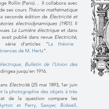
ge Rollin (Paris). . Il collabora avec
 de ses cours
Théorie mathématique
la seconde édition de
Électricité et
héories électrodynamiques (1901).
Il
revues
La Lumière électrique
et dans
il avait publié dans revue
Electricité,
 série d'articles "
La théorie
ériences de M. Hertz
".
lectrique, Bulletin de l'Union des
 dirigea jusqu'en 1916.
 dans
Electrcit
é (25 mai 1893, 1er juin
et la photographie des objets à très
tat de la question compare les
Ayrton et Perry,
Sawyer,
Bidwell
,