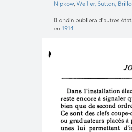
Nipkow
,
Weiller,
Sutton,
Brill
Blondin publiera d'autres états
en
1914
.