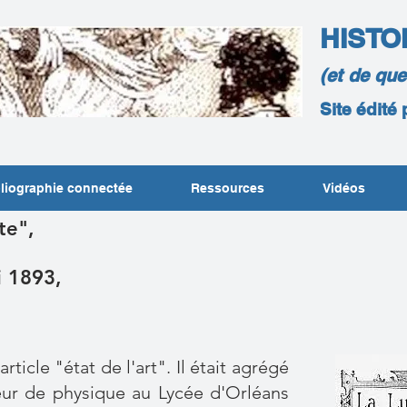
HISTO
(et de qu
Site édité
liographie connectée
Ressources
Vidéos
ote",
i 1893,
rticle "état de l'art". Il était agrégé
sseur de physique au Lycée d'Orléans