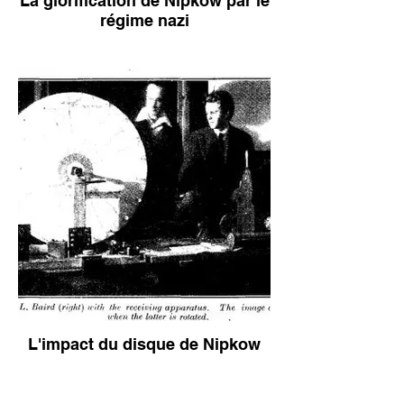
La glorification de Nipkow par le
régime nazi
L'impact du disque de Nipkow