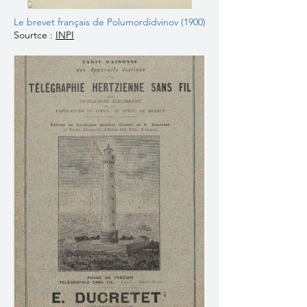
Le brevet français de Polumordidvinov (1900)
Sourtce :
INPI