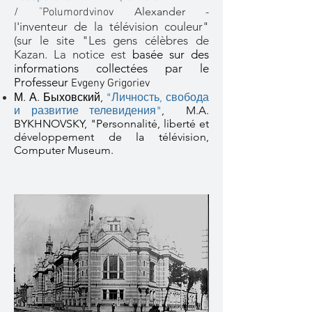
Alexander -
/
"
Polumordvinov
'inventeur de la télévision couleur"
l
(sur le site "Les gens célèbres de
Kazan. La notice est
basée sur des
informations collectées par le
Professeur
Evgeny Grigoriev
М. А. Быховский,
"Личность, свобода
и развитие телевидения"
, M.A.
BYKHNOVSKY,
"Personnalité, liberté et
développement de la télévision,
Computer Museum.