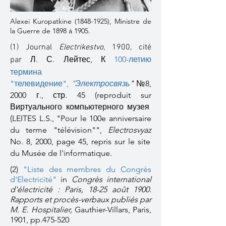
Alexei Kuropatkine
(1848-1925)
, Ministre de
la Guerre de 1898 à 1905.
(1) Journal
Electrikestvo,
1900, cité
Л. С. Лейтес,
К
100-летию
par
термина
"телевидение"
,
"Электросвязь
"
№8,
2000 г., стр. 45 (reproduit sur
Виртуального компьютерного музея
(LEITES L.S., "Pour le 100e anniversaire
du terme "télévision"",
Electrosvyaz
No. 8, 2000, page 45, repris sur le site
du Musée de l'informatique.
(2)
"Liste des membres du Congrès
d'Electricité"
i
n
Congrès international
d'électricité : Paris, 18-25 août 1900.
Rapports et procès-verbaux publiés par
M. E. Hospitalier,
Gauthier-Villars, Paris,
1901, pp.475-520