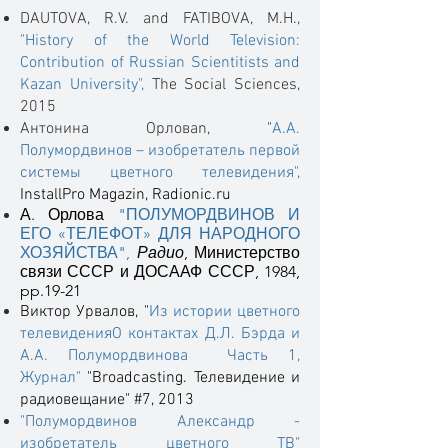
DAUTOVA, R.V. and FATIBOVA, M.H.,
"History of the World Television:
Contribution of Russian Scientitists and
Kazan University",
The Social Sciences,
2015
Антонина Орловаn, "
А.А.
Полумордвинов – изобретатель первой
системы цветного телевидения
"
,
InstallPro Magazin, Radionic.ru
А. Орлова
"ПОЛУМОРДВИНОВ И
ЕГО «ТЕЛЕФОТ» ДЛЯ НАРОДНОГО
ХОЗЯЙСТВА",
Радио
, Министерство
связи СССР и ДОСААФ СССР, 1984,
pp.19-21
Виктор Урвалов, "
Из истории цветного
телевиденияО контактах Д.Л. Бэрда и
А.А. Полумордвинова Часть 1,
Журнал"
"Broadcasting. Телевидение и
радиовещание" #7, 2013
"Полумордвинов Александр -
изобретатель цветного ТВ"