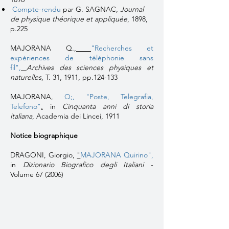
Compte-rendu
par G. SAGNAC,
Journal
de physique théorique et appliquée
, 1898,
p.225
MAJORANA Q.,
"Recherches et
expériences de téléphonie sans
fil",
Archives des sciences physiques et
naturelles
, T. 31, 1911, pp.124-133
MAJORANA,
Q;,
"Poste, Telegrafia,
Telefono"
,
in
Cinquanta anni di storia
italiana
, Academia dei Lincei, 1911
Notice biographique
DRAGONI, Giorgio,
"
MAJORANA Quirino",
in
Dizionario Biografico degli Italiani
-
Volume 67 (2006)