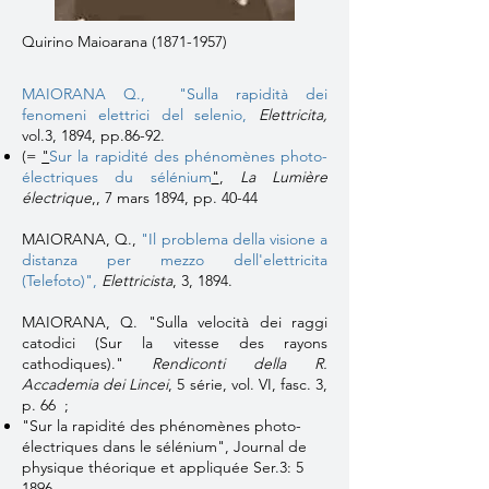
Quirino Maioarana
(1871-1957)
MAIORANA Q.,
"Sulla rapidità dei
fenomeni elettrici del selenio,
Elettricita,
vol.3, 1894, pp.86-92.
(=
"
Sur la rapidité des phénomènes photo-
électriques du sélénium
"
,
La Lumière
électrique
,, 7 mars 1894, pp. 40-44
MAIORANA, Q.,
"Il problema della visione a
distanza per mezzo dell'elettricita
(Telefoto)",
Elettricista
, 3, 1894.
MAIORANA, Q. "Sulla velocità dei raggi
catodici (Sur la vitesse des rayons
cathodiques)."
Rendiconti della R.
Accademia dei Lincei
, 5 série, vol. VI, fasc. 3,
p. 66 ;
"Sur la rapidité des phénomènes photo-
électriques dans le sélénium"
, Journal de
physique théorique et appliquée Ser.3: 5
1896