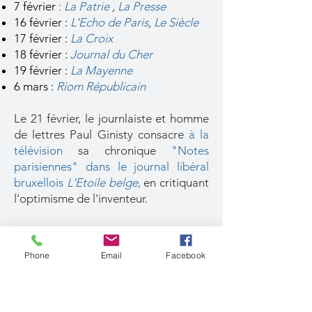
7 février
:
La Patrie
,
La Presse
16 février :
L'Echo de Paris
,
Le Siècle
17 février :
La Croix
18 février :
Journal du Cher
19 février :
La Mayenne
6 mars :
Riom Républicain
Le 21 février, le journlaiste et homme
de lettres Paul Ginisty consacre
à la
télévision
sa chronique
"
Notes
parisiennes" dans le journal libéral
bruxellois
L'Etoile belge
,
en critiquant
l'optimisme de l'inventeur.
Signe de ce que les déclarations de
Marconi ont suscité des débats,
Phone
Email
Facebook
Pierre Chanlaine réunit dans
La
Science et la Vie
du 1er avril un
dossier de six pages
"
La Science