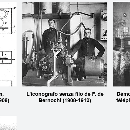
m,
L'iconografo senza filo de F. de
Démo
908)
Bernochi (1908-1912)
télép