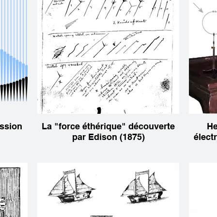
ission
La "force éthérique" découverte
He
par Edison (1875)
élect