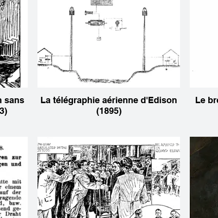
n sans
La télégraphie aérienne d'Edison
Le br
3)
(1895)