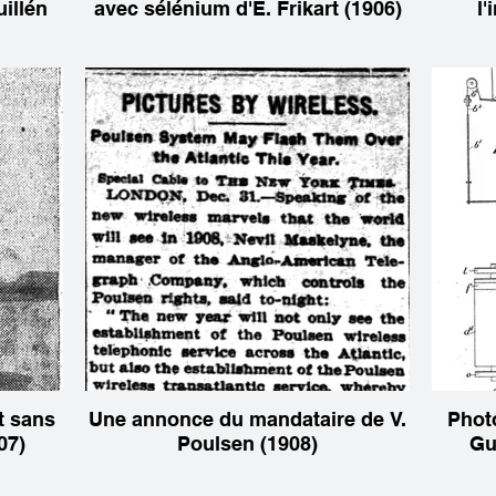
uillén
avec sélénium d'E. Frikart (1906)
l'
t sans
Une annonce du mandataire de V.
Photo
07)
Poulsen (1908)
Gu