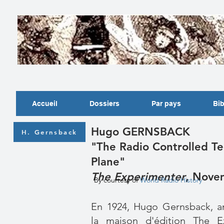
Accueil
Dossiers
Par pays
Bib
Hugo GERNSBACK
H. Gernsback
"The Radio Controlled Te
Plane"
The Experimenter
, Nove
By courtesy of
World Radio History
En 1924, Hugo Gernsback, a
la maison d'édition The E