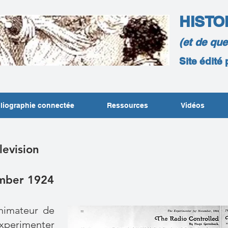
HISTO
(et de qu
Site édité
liographie connectée
Ressources
Vidéos
levision
mber 1924
nimateur de
xperimenter