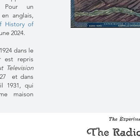
. Pour un
en anglais,
f History of
une 2024.
 1924 dans le
r
est repris
t Television
927 et dans
l 1931, qui
ême maison