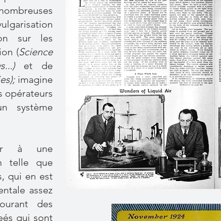
e nombreuses
garisation
ion sur les
on (
Science
s...)
et de
es);
imagine
es opérateurs
un système
ter à une
n telle que
, qui en est
ntale assez
courant des
eés qui sont