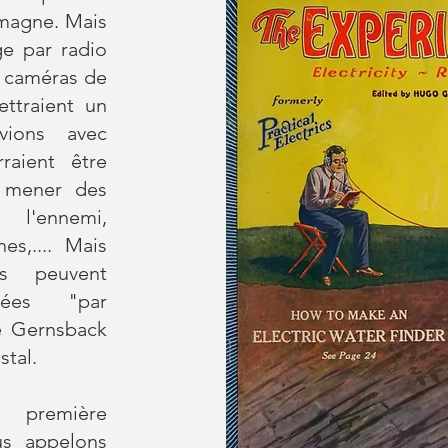
magne. Mais
ge par radio
s caméras de
ttraient un
vions avec
raient être
r mener des
 l'ennemi,
s,.... Mais
ues peuvent
nées "par
te Gernsback
stal.
 première
us appelons