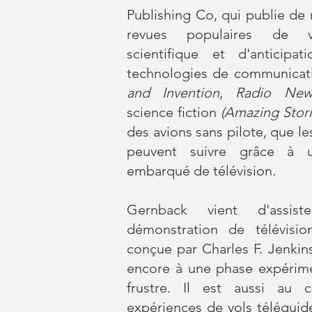
Publishing Co, qui publie d
revues populaires de vul
scientifique et d'anticipat
technologies de communicati
and Invention
,
Radio New
science fiction
(Amazing Stori
des avions sans pilote, que l
peuvent suivre grâce à 
embarqué de télévision.
Gernback vient d'assis
démonstration de télévisio
conçue par Charles F. Jenkins
encore à une phase expérime
frustre. Il est aussi au 
expériences de vols téléguid