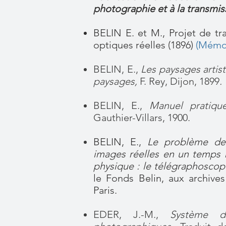
photographie et à la transmi
BELIN E. et M., Projet de t
optiques réelles (1896)
(
Mémoi
BELIN, E.,
Les paysages artist
paysages,
F. Rey, Dijon, 1899
.
BELIN, E.,
Manuel pratiqu
Gauthier-Villars, 1900.
BELIN, E.,
Le problème de 
images réelles en un temps 
physique : le télégraphoscop
le Fonds Belin, aux archive
Paris.
EDER, J.-M.,
Système d