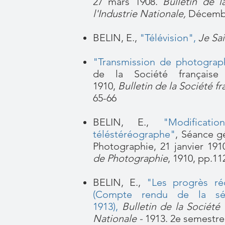
27 mars 1908.
Bulletin de 
l'Industrie Nationale,
Décembr
BELIN, E.,
"Télévision"
,
Je Sai
"Transmission de photograp
de la Société française
1910,
Bulletin de la Société f
65-66
BELIN, E.,
"Modificati
téléstéréographe"
,
S
éance gé
Photographie, 21 janvier 191
de Photographie
, 1910, pp.11
BELIN, E.,
"
Les progrès ré
(Compte rendu de la sé
1913),
Bulletin de la Société
Nationale -
1913. 2e semestre 