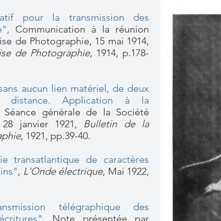
tatif pour la transmission des
e"
,
Communication à la réunion
aise de Photographie, 15 mai 1914,
aise de Photographie
, 1914, p.178-
sans aucun lien matériel, de deux
 distance. Application à la
,
Séance générale de la Société
 28 janvier 1921,
Bulletin de la
aphie
, 1921, pp.39-40.
ie transatlantique de caractères
ins"
,
L'Onde électrique
, Mai 1922,
nsmission télégraphique des
critures"
, Note présentée par