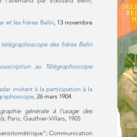
e l'allemand par Édouard Belin,
r et les frères Belin
, 13 novembre
 télégraphoscope des frères Belin
ouscription au Télégraphoscope
ar invitant à la participation à la
égraphoscope
,
26 mars 1904
graphie générale à l’usage des
ls
, Paris, Gauthier-Villars, 1905
-sensitométrique"; Communication