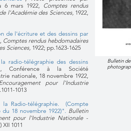
u 6 mars 1922
,
Comptes rendus
e l'Académie des Sciences,
1922
,
on de l'écriture et des dessins par
2,
Comptes rendus hebdomadaires
es Sciences,
1922; pp.1623-1625
Bulletin de
 la radio-télégraphie des dessins
photograp
"
, Conférence à la Société
trie nationale, 18 novembre 1922,
Encouragement pour l'Industrie
.1011-1013
e la ​Radio-télégraphie. (Compte
e du 18 novembre 1922)".
Bulletin
ent pour l'Industrie Nationale
-
)
XII 1011