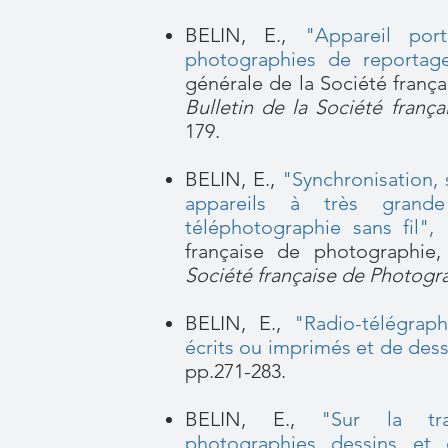
BEL
IN, E.,
"Appareil por
photographies de reportag
générale de la Société franç
Bulletin de la Société franç
179.
BELIN, E.,
"Synchronisation, 
appareils à très grande
téléphotographie sans fil"
française de photographie,
Société française de Photogr
BELIN, E.,
"Radio-télégraph
écrits ou imprimés et de dess
pp.271-283.
BELIN, E.,
"Sur la tra
photographies dessins et é