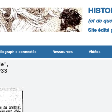
HISTO
(et de qu
Site édité
liographie connectée
Ressources
Vidéos
le",
933