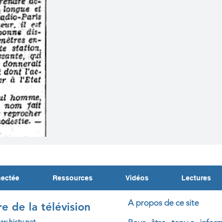
nectée
Ressources
Vidéos
Lectures
A propos de ce site
re de la télévision
ww.histv.net