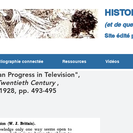
HISTO
(et de qu
Site édité
liographie connectée
Ressources
Vidéos
n Progress in Television",
 Twentieth Century
,
 1928, pp. 493-495