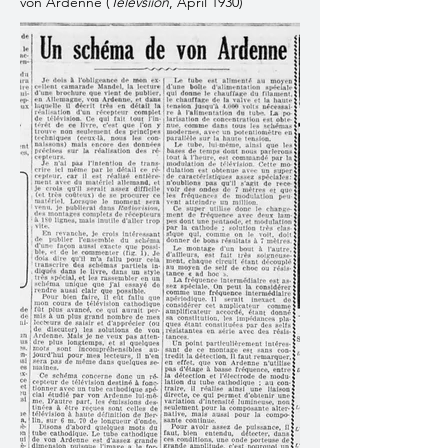
von Ardenne (
Televsiion
, April 1930)