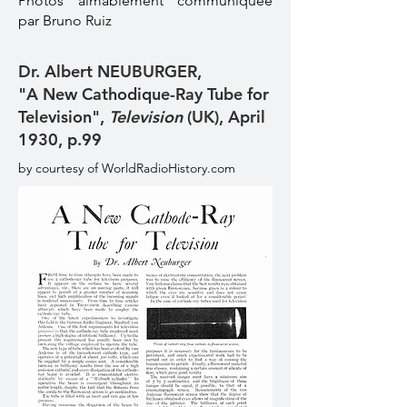
Photos aimablement communiquée
par Bruno Ruiz
Dr. Albert NEUBURGER,
"A New Cathodique-Ray Tube for
Television",
Television
(UK), April
1930, p.99
by courtesy of WorldRadioHistory.com