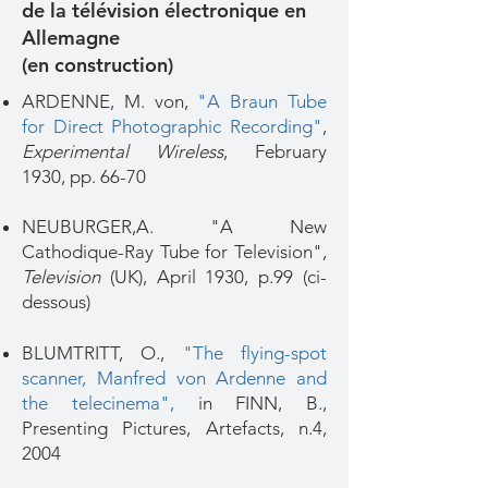
de la télévision électronique en
Allemagne
(en construction)
ARDENNE, M. von,
"A Braun Tube
for Direct Photographic Recording"
,
Experimental Wireless
, February
1930, pp. 66-70
NEUBURGER,A. "A New
Cathodique-Ray Tube for Television",
Television
(UK), April 1930, p.99 (ci-
dessous)
BLUMTRITT, O.,
"The flying-spot
scanner, Manfred von Ardenne and
the telecinema"
,
in FINN, B.,
Presenting Pictures, Artefacts, n.4,
2004