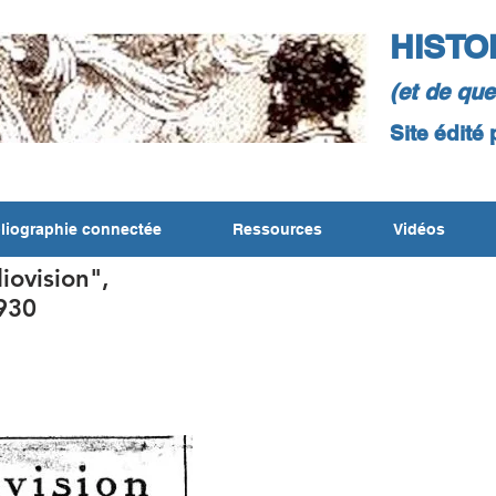
HISTO
(et de qu
Site édité
liographie connectée
Ressources
Vidéos
ovision",
930