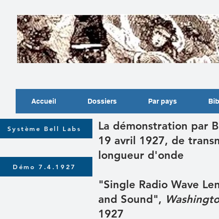
Accueil
Dossiers
Par pays
Bib
La démonstration par B
Système Bell Labs
19 avril 1927, de trans
longueur d'onde
Démo 7.4.1927
"Single Radio Wave Le
and Sound",
Washingto
1927