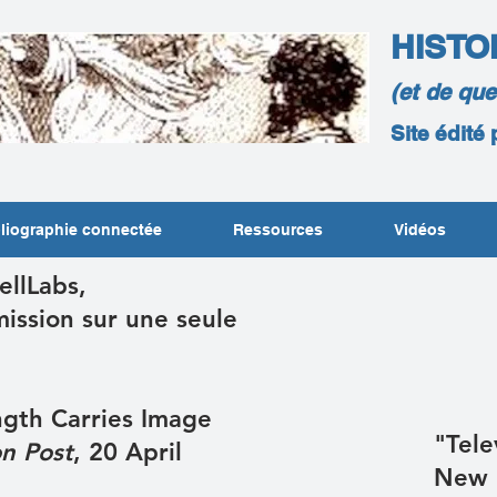
HISTO
(et de qu
Site édité
liographie connectée
Ressources
Vidéos
ellLabs,
mission sur une seule
ngth Carries Image
"Tele
n Post
, 20 April
New 