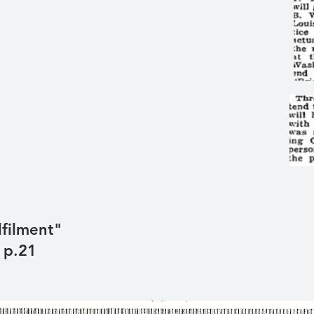
lfilment"
, p.21