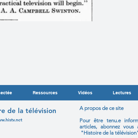
nectée
Ressources
Vidéos
Lectures
A propos de ce site
re de la télévision
ww.histv.net
Pour être tenu.e infor
articles, abonnez vou
"Histoire de la télévision