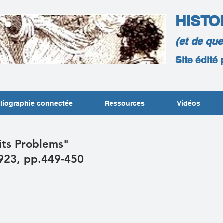
HISTO
(et de qu
Site édité
liographie connectée
Ressources
Vidéos
N
 its Problems"
1923, pp.449-450