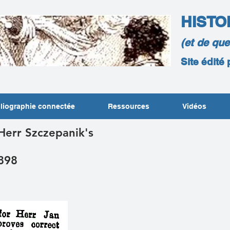
HISTO
(et de qu
Site édité
liographie connectée
Ressources
Vidéos
r Herr Szczepanik's
898