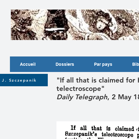
Accueil
Dossiers
Par pays
Bib
"If all that is claimed fo
J. Szczepanik
telectroscope"
Daily Telegraph
, 2 May 1