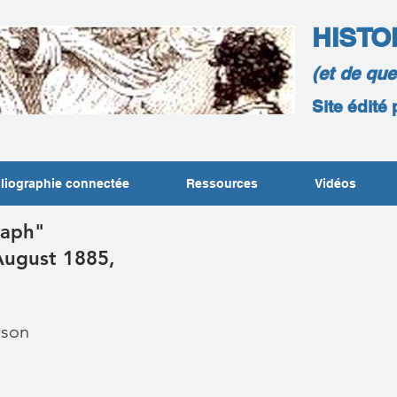
HISTO
(et de qu
Site édité
liographie connectée
Ressources
Vidéos
raph"
August 1885,
ison