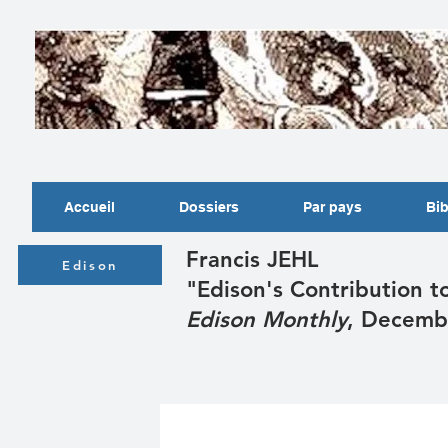
Accueil
Dossiers
Par pays
Bib
Francis JEHL
Edison
"Edison's Contribution t
Edison Monthly
, Decemb