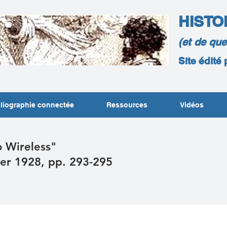
HISTO
(et de qu
Site édité
liographie connectée
Ressources
Vidéos
o Wireless"
er 1928, pp. 293-295