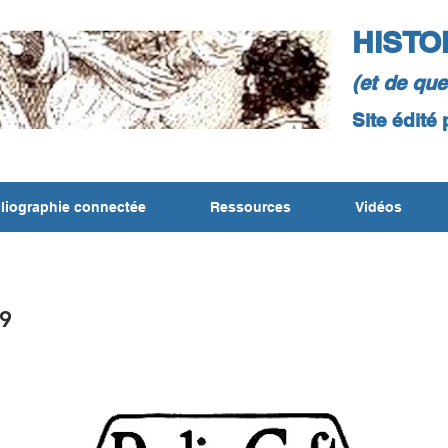
HISTO
(et de qu
Site édité
liographie connectée
Ressources
Vidéos
9