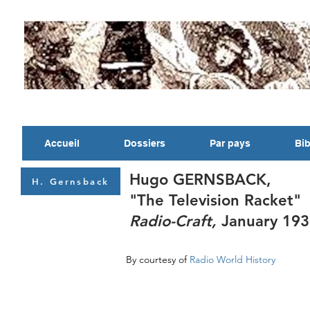
Accueil
Dossiers
Par pays
Bib
Hugo GERNSBACK,
H. Gernsback
"The Television Racket"
Radio-Craft,
January 193
By courtesy of
Radio World History