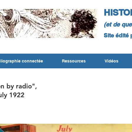
HISTO
(et de qu
Site édité
liographie connectée
Ressources
Vidéos
on by radio",
July 1922