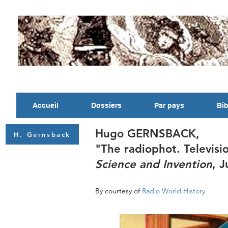
Accueil
Dossiers
Par pays
Bib
Hugo GERNSBACK,
H. Gernsback
"The radiophot. Televisi
Science and Invention
, 
By courtesy of
Radio World History