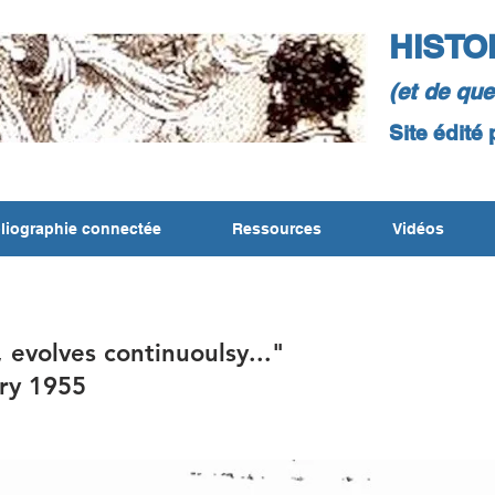
HISTO
(et de qu
Site édité
liographie connectée
Ressources
Vidéos
, evolves continuoulsy..."
ary 1955