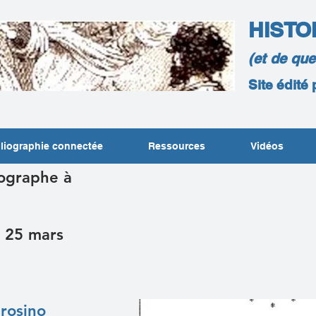
HISTO
(et de qu
Site édité
liographie connectée
Ressources
Vidéos
tographe à
, 25 mars
rosino