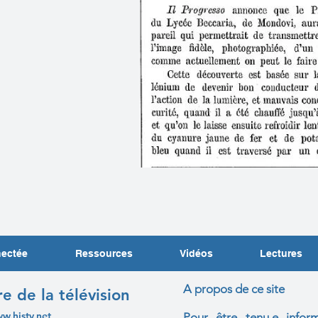
nectée
Ressources
Vidéos
Lectures
A propos de ce site
re de la télévision
ww.histv.net
Pour être tenu.e infor