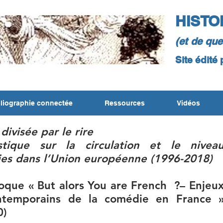
HISTO
(et de qu
Site édité
liographie connectée
Ressources
Vidéos
divisée par le rire
istique sur la circulation et le nivea
es dans l’Union européenne (1996-2018)
oque « But alors You are French ?– Enjeu
ontemporains de la comédie en France 
0)