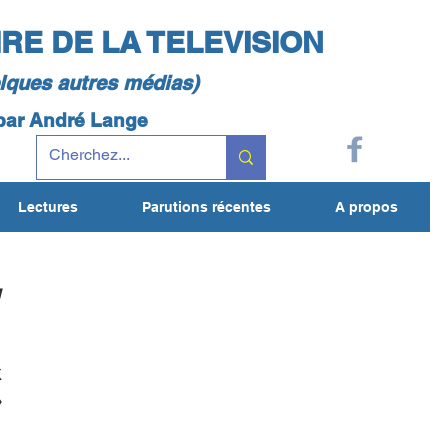
IRE DE LA TELEVISION
elques autres médias)
 par André Lange
Lectures
Parutions récentes
A propos
u
x
»