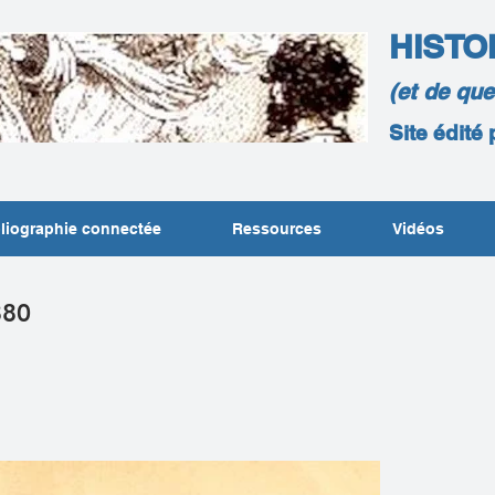
HISTO
(et de qu
Site édité
liographie connectée
Ressources
Vidéos
880