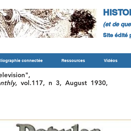
HISTO
(et de qu
Site édité
liographie connectée
Ressources
Vidéos
elevision",
nthly
, vol.117, n 3, August 1930,