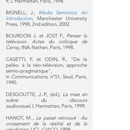
9, L'Harmattan, Paris, 1998.
BIGNELL, J.,
Media Semiotics: An
Introduction
,
Manchester University
Press, 1998, 2nd edition, 2002.
BOURDON J. et JOST F.,
Penser la
télévision. Actes du colloque de
Cerisy,
INA-Nathan, Paris, 1998.
CASETTI, F. et ODIN, R., "De la
paléo- à la néo-télévision, approche
sémio-pragmatique",
in
Communications
, n°51, Seuil, Paris,
1990.
DESGOUTTE, J.-P., (éd.),
La mise en
scène du discours
audiovisuel
, L'Harmattan, Paris, 1999.
HANOT, M..,
Le passé retrouvé : Au
croisement de la réalité et de la
véridiction,
UCL-CIACO, 1998.