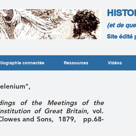
HISTO
(et de qu
Site édité
liographie connectée
Ressources
Vidéos
Selenium",
dings of the Meetings of the
stitution of Great Britain
, vol.
m Clowes and Sons, 1879, pp.68-