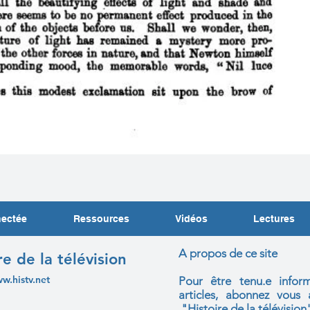
nectée
Ressources
Vidéos
Lectures
A propos de ce site
re de la télévision
ww.histv.net
Pour être tenu.e infor
articles, abonnez vou
"Histoire de la télévision