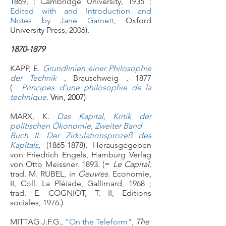
1869, ; Cambridge University, 1935 ;
Edited with and Introduction and
Notes by Jane Garnett
,
Oxford
University Press, 2006).
1870-1879
KAPP, E.
Grundlinien einer Philosophie
der Technik
, Brauschweig , 1877
(=
Principes d’une philosophie de la
technique.
Vrin, 2007)
MARX, K.
Das Kapital, Kritik
der
politischen Ökonomie, Zweiter Band
Buch II: Der Zirkulationsprozeß des
Kapitals
,
(1865-1878)
, Herausgegeben
von Friedrich Engels, Hamburg Verlag
von Otto Meissner. 1893. (=
Le Capital
,
trad. M. RUBEL, in
Oeuvres
. Economie,
II, Coll. La Pléiade, Gallimard, 1968 ;
trad. E. COGNIOT, T. II, Editions
sociales, 1976.)
MITTAG J.F.G.,
"On the Teleform"
,
The