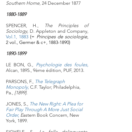
Southern Home
, 24 December 1877
1880-1889
SPENCER, H.,
The Principles of
Sociology,
D. Appleton and Company,
Vol.1, 1883
(=
Principes de sociologie
,
2 vol., Germer & c+, 1883-1890)
1890-1899
LE BON, G.,
Psychologie des foules
,
Alcan, 1895., 9ème édition, PUF, 2013.
PARSONS, F.,
The Telegraph
Monopoly,
C.F. Taylor; Philadelphia,
Pa.,
[1899].
JONES, S.,
The New Right: A Plea for
Fair Play Through A More Just Social
Order,
E
astern Book Concern, New
York, 1899.
SIGHELE, S.,
La folla delinquente,