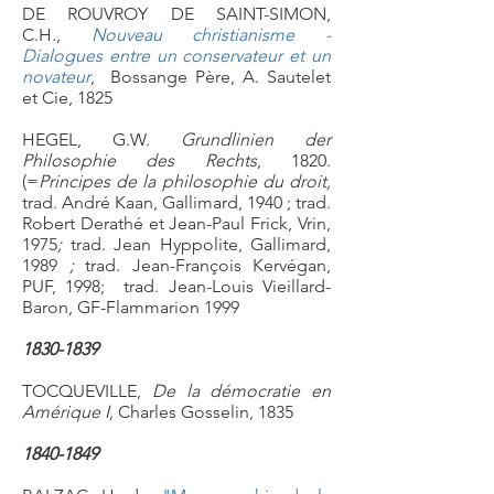
DE ROUVROY DE SAINT-SIMON,
C.H.,
Nouveau christianisme -
Dialogues entre un conservateur et un
novateur
, Bossange Père, A. Sautelet
et Cie, 1825
HEGEL, G.W.
Grundlinien der
Philosophie des Rechts
, 1820.
(=
Principes de la philosophie du droit,
trad. André Kaan, Gallimard, 1940 ; trad.
Robert Derathé et Jean-Paul Frick, Vrin,
1975
;
trad. Jean Hyppolite, Gallimard,
1989
;
trad. Jean-François Kervégan,
PUF, 1998;
trad. Jean-Louis Vieillard-
Baron, GF-Flammarion 1999
1830-1839
TOCQUEVILLE,
De la démocratie en
Amérique I,
Charles Gosselin, 1835
1840-1849