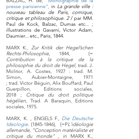
BALZAC, H. de,
"Monographie de la
presse parisienne",
in
La grande ville :
nouveau tableau de Paris, comique,
critique et philosophique. 2
/ par MM.
Paul de Kock, Balzac, Dumas etc... ;
illustrations de Gavarni, Victor Adam,
Daumier... etc., Paris, 1844.
MARX K.,
Zur Kritik der Hegel’schen
Rechts-Philosophie,
1844, (=
Contribution à la critique de la
philosophie du droit de Hegel
, trad. J.
Molitor, A. Costes, 1927 : trad. M.
Simon, Aubier-Montaigne, 1971
; trad.
Victor Béguin, Alix Bouffard, Paul
Guerpillon, Editions sociales,
2018 ;
Critique du droit politique
hégélien
, Trad. A Baraquin, Editions
sociales, 1975.
MARX, K. , ENGELS F.,
Die Deutsche
Ideologie.
(1845-1846), (=P
L'idéologie
allemande, "Conception matérialiste et
critique du monde" , in
MARX K.,