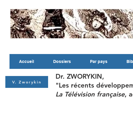
Accueil
Dossiers
Par pays
Bib
Dr. ZWORYKIN,
V. Zworykin
"Les récents développeme
La Télévision française
, 