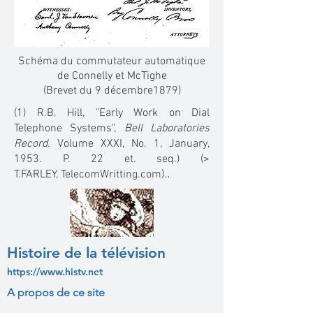
Schéma du commutateur automatique
de Connelly et McTighe
(Brevet du 9 décembre1879)
(1) R.B. Hill, "
Early Work on Dial
Telephone Systems"
,
Bell Laboratories
Record.
Volume XXXI, No. 1, January,
1953. P. 22 et. seq.) (>
.
T.FARLEY,
TelecomWritting.com
).
Histoire de la télévision
https://www.histv.net
A propos de ce site