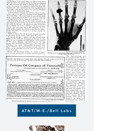
AT&T/W.E./Bell Labs