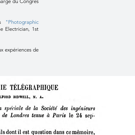
 marge du Congrés
is
"Photographic
 Electrician, 1st
aux expériences de