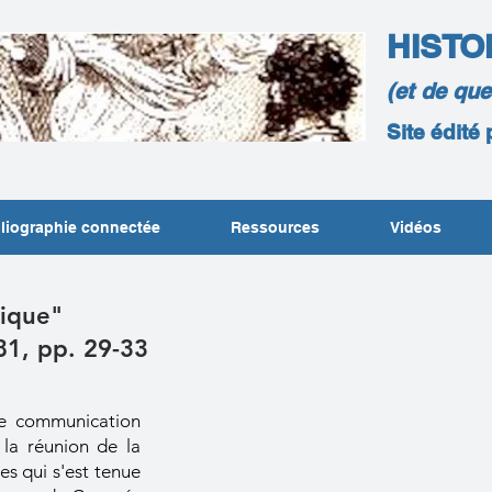
HISTO
(et de qu
Site édité
liographie connectée
Ressources
Vidéos
ique"
81, pp. 29-33
 de communication
la réunion de la
es qui s'est tenue