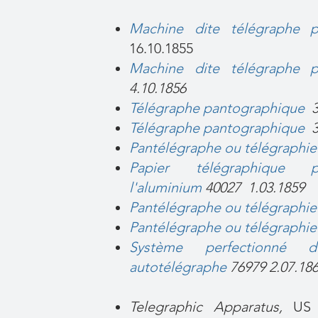
Machine dite télégraphe p
16.10.1855
Machine dite télégraphe 
4.10.1856
Télégraphe pantographique
T
élégraphe pantographique
3
P
antélégraphe ou télégraphi
Papier télégraphique
l'aluminium
40027 1.03.1859
P
antélégraphe ou télégraphi
Pantélégraphe ou télégraphi
S
ystème perfectionné d
autotélégraphe
76979 2.07.18
Telegraphic Apparatus,
US 