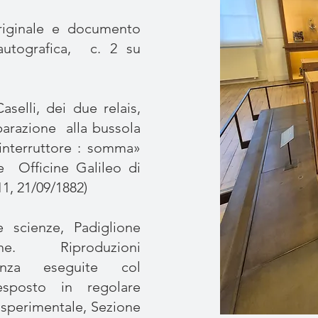
riginale e documento
eautografica, c. 2 su
selli, dei due relais,
iparazione alla bussola
interruttore : somma»
e Officine Galileo di
 11, 21/09/1882)
e scienze, Padiglione
ne. Riproduzioni
tanza eseguite col
 esposto in regolare
 sperimentale, Sezione