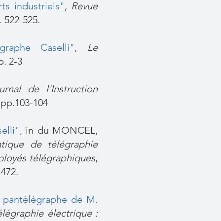
ts industriels"
,
Revue
. 522-525.
raphe Caselli"
,
Le
p. 2-3
urnal de l'Instruction
, pp.103-104
elli"
,
in du MONCEL,
atique de télégraphie
mployés télégraphiques
,
-472.
 pantélégraphe de M.
élégraphie électrique :