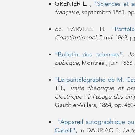
GRENIER L. ,
"Sciences et ar
française
, septembre 1861, pp
de PARVILLE H.
"Pantélég
Constitutionnel,
5 mai 1863, p
"Bulletin des sciences"
,
Jo
publique
, Montréal, juin 1863
"Le pantélégraphe de M. Cas
TH.,
Traité théorique et pr
électrique : à l'usage des e
Gauthier-Villars, 1864, pp. 450
"Appareil autographique ou
Caselli"
,
in DAURIAC P.,
La t