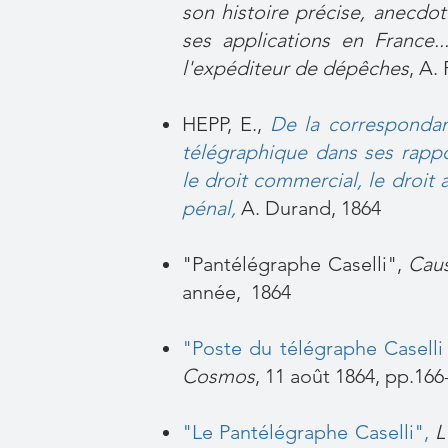
son histoire précise, anecdot
ses applications en France..
l'expéditeur de dépêches
, A.
HEPP, E.,
De la correspondan
télégraphique dans ses rappor
le droit commercial, le droit a
pénal,
A. Durand, 1864
"Pantélégraphe Caselli",
Caus
année, 1864
"Poste du télégraphe Caselli 
Cosmos
, 11 août 1864, pp.166
"Le Pantélégraphe Caselli"
,
L