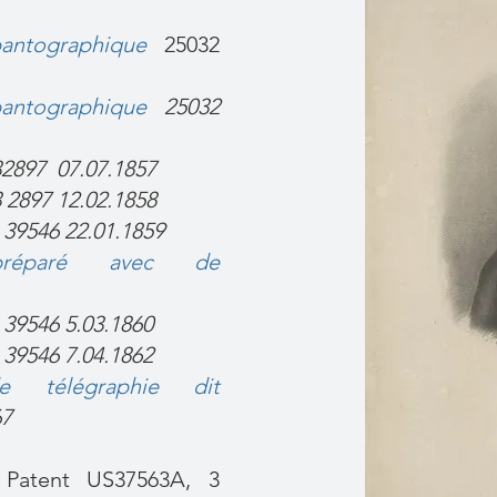
antographique
25032
pantographique
25032
32897 07.07.1857
 2897 12.02.1858
e
39546 22.01.1859
 préparé avec de
e
39546 5.03.1860
e
39546 7.04.1862
e télégraphie dit
67
Patent US37563A, 3