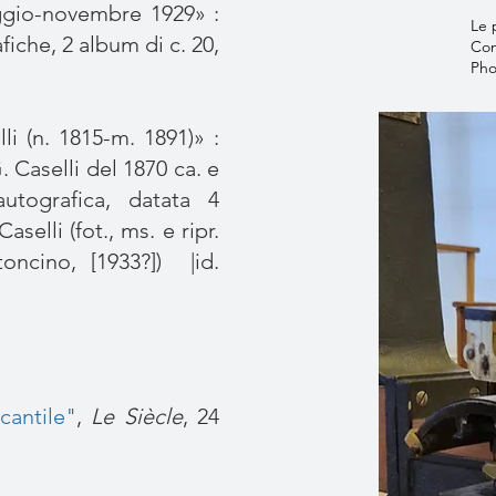
ggio-novembre 1929» :
Le 
fiche, 2 album di c. 20,
Con
Pho
li (n. 1815-m. 1891)» :
. Caselli del 1870 ca. e
autografica, datata 4
selli (fot., ms. e ripr.
toncino, [1933?]) |id.
cantile"
,
Le Siècle
, 24