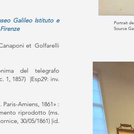
eo Galileo Istituto e
Portrait d
 Firenze
Source Gal
 Canaponi et Golfarelli
nima del telegrafo
c. 1, 1857) |Esp29: inv.
. Paris-Amiens, 1861» :
mento riprodotto (ms.
cornice, 30/05/1861) |id.