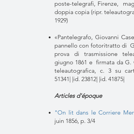
poste-telegrafi, Firenze, ma
doppia copia (ripr. teleautogra
1929)
«Pantelegrafo, Giovanni Casel
pannello con fotoritratto di G
prova di trasmissione tele
giugno 1861 e firmata da G. Ca
teleautografica, c. 3 su car
51341| |id. 23812| |id. 41875|
Articles d'époque
"On lit dans le Corriere Mer
juin 1856, p. 3/4