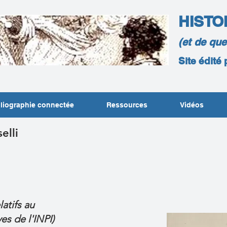
HISTO
(et de qu
Site édité
liographie connectée
Ressources
Vidéos
elli
atifs au
es de l'INPI)