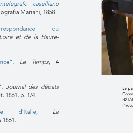
telegrafo caselliano
pografia Mariani, 1858
rrespondance du
Loire et de la Haute-
nce"
,
Le Temps
, 4
"
,
Journal des débats
Le pa
Conse
. 1861, p. 1/4
d2TA
Phot
ce d'Italie
,
Le
 1861.