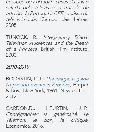
europeu de Portugal : cenas da união
selada pela televisão: o tratado de
adesão de Portugal à CEE : análise da
telecerimónia,
Campo das Letras,
2005
TUNOCK, R.,
Interpreting Diana:
Television Audiences and the Death
of a Princess
, British Film Institute,
2000.
2010-2019
BOORSTIN, D.J.,
The image: a guide
to pseudo events in America,
Harper
& Row, New York, 1961, New edition,
2012..
CARDON,D., HEURTIN, J.-P.,
Chorégraphier la générosité. Le
Téléthon, le don, la critique,
Economica, 2016.