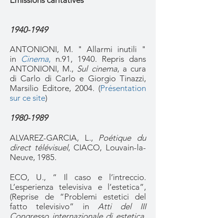
Emissions caritatives
1940-1949
ANTONIONI, M. " Allarmi inutili "
in
Cinema
,
n.91, 1940.
Repris dans
ANTONIONI, M.,
Sul cinema
, a cura
di Carlo di Carlo e Giorgio Tinazzi,
Marsilio Editore, 2004. (
Présentation
sur ce site
)
1980-1989
ALVAREZ-GARCIA, L.,
Poétique du
direct télévisuel
, CIACO, Louvain-la-
Neuve, 1985.
ECO, U., “ Il caso e l’intreccio.
L’esperienza televisiva e l’estetica”,
(Reprise de “Problemi estetici del
fatto televisivo” in
Atti del III
Congresso internazionale di estetica
,