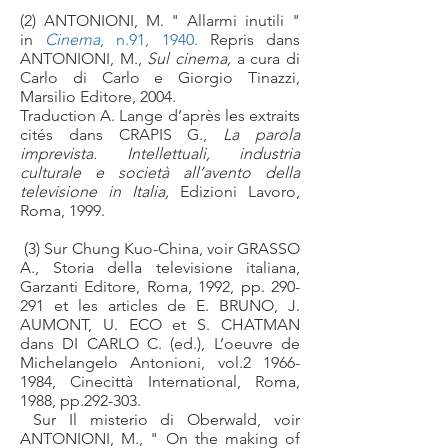
(2) ANTONIONI, M. " Allarmi inutili "
in
Cinema
, n.91, 1940.
Repris dans
ANTONIONI, M.,
Sul cinema,
a cura di
Carlo di Carlo e Giorgio Tinazzi,
Marsilio Editore, 2004.
Traduction A. Lange d’après les extraits
cités dans CRAPIS G.,
La parola
imprevista. Intellettuali, industria
culturale e società all’avento della
televisione in Italia,
Edizioni Lavoro,
Roma, 1999.
(3) Sur Chung Kuo-China, voir GRASSO
A., Storia della televisione italiana,
Garzanti Editore, Roma, 1992, pp. 290-
291 et les articles de E. BRUNO, J.
AUMONT, U. ECO et S. CHATMAN
dans DI CARLO C. (ed.), L’oeuvre de
Michelangelo Antonioni, vol.2
1966-
1984
, Cinecittà International, Roma,
1988, pp.292-303.
Sur Il misterio di Oberwald, voir
ANTONIONI, M., " On the making of