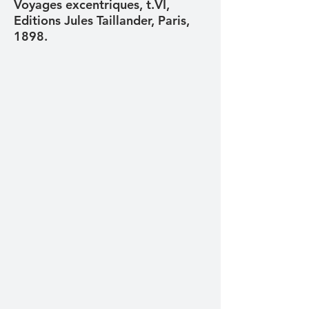
Voyages excentriques, t.VI,
Editions Jules Taillander, Paris,
1898.