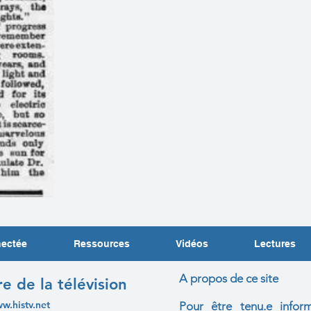
nectée
Ressources
Vidéos
Lectures
A propos de ce site
re de la télévision
ww.histv.net
Pour être tenu.e infor