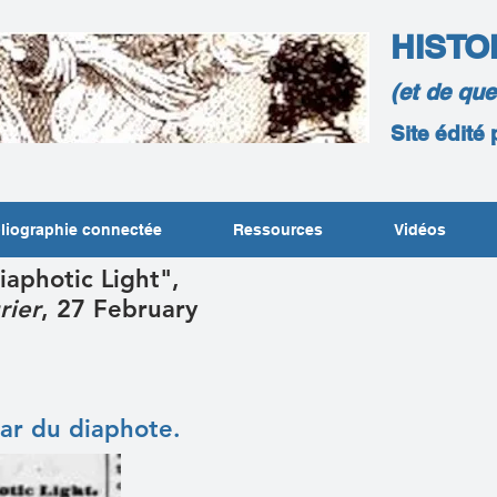
HISTO
(et de qu
Site édité
liographie connectée
Ressources
Vidéos
aphotic Light",
rier
, 27 February
lar du diaphote
.