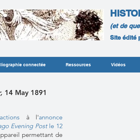
HISTO
(et de qu
Site édité
liographie connectée
Ressources
Vidéos
,
14 May 1891
ctions
à l'
annonce
ago Evening Post
le 12
 appareil permettant de