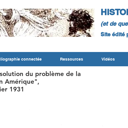
HISTO
(et de qu
Site édité
liographie connectée
Ressources
Vidéos
solution du problème de la
en Amérique",
vier 1931