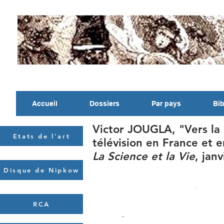
Accueil
Dossiers
Par pays
Bib
Victor JOUGLA, "Vers la 
Etats de l'art
télévision en France et 
La Science et la Vie
, jan
Disque de Nipkow
RCA